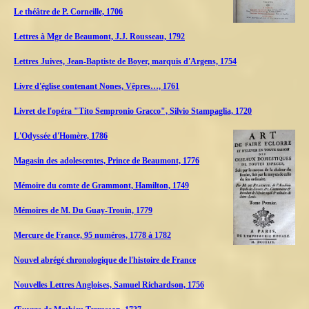
Le théâtre de P. Corneille, 1706
Lettres à Mgr de Beaumont, J.J. Rousseau, 1792
Lettres Juives, Jean-Baptiste de Boyer, marquis d'Argens, 1754
Livre d'église contenant Nones, Vêpres…, 1761
Livret de l'opéra "Tito Sempronio Gracco", Silvio Stampaglia, 1720
L'Odyssée d'Homère, 1786
Magasin des adolescentes, Prince de Beaumont, 1776
Mémoire du comte de Grammont, Hamilton, 1749
Mémoires de M. Du Guay-Trouin, 1779
Mercure de France, 95 numéros, 1778 à 1782
Nouvel abrégé chronologique de l'histoire de France
Nouvelles Lettres Angloises, Samuel Richardson, 1756