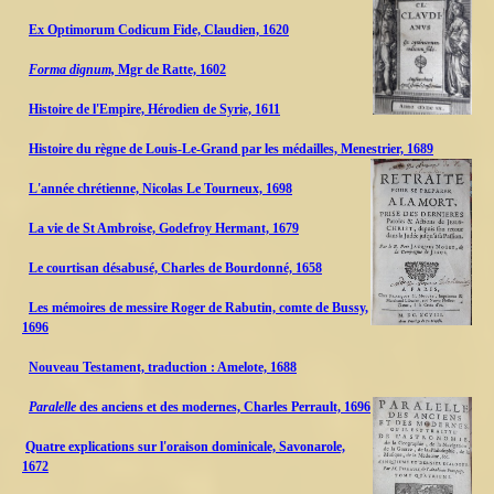
Ex Optimorum Codicum Fide, Claudien, 1620
Forma dignum,
Mgr de Ratte, 1602
Histoire de l'Empire, Hérodien de Syrie, 1611
Histoire du règne de Louis-Le-Grand par les médailles, Menestrier, 1689
L'année chrétienne, Nicolas Le Tourneux, 1698
La vie de St Ambroise, Godefroy Hermant, 1679
Le courtisan désabusé, Charles de Bourdonné, 1658
Les mémoires de messire Roger de Rabutin, comte de Bussy,
1696
Nouveau Testament, traduction : Amelote, 1688
Paralelle
des anciens et des modernes, Charles Perrault, 1696
Quatre explications sur l'oraison dominicale, Savonarole,
1672