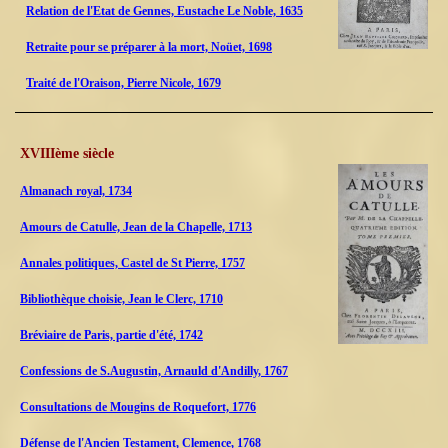
Relation de l'Etat de Gennes, Eustache Le Noble, 1635
Retraite pour se préparer à la mort, Noüet, 1698
Traité de l'Oraison, Pierre Nicole, 1679
XVIIIème siècle
Almanach royal, 1734
Amours de Catulle, Jean de la Chapelle, 1713
Annales politiques, Castel de St Pierre, 1757
Bibliothèque choisie, Jean le Clerc, 1710
Bréviaire de Paris, partie d'été, 1742
Confessions de S.Augustin, Arnauld d'Andilly, 1767
Consultations de Mougins de Roquefort, 1776
Défense de l'Ancien Testament, Clemence, 1768