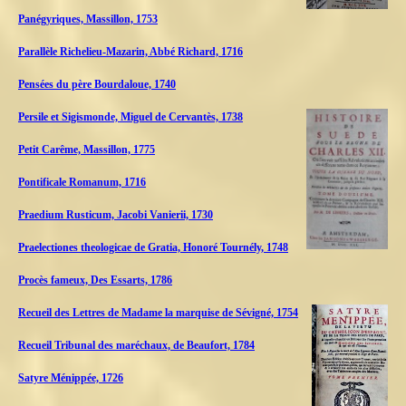
Panégyriques, Massillon, 1753
Parallèle Richelieu-Mazarin, Abbé Richard, 1716
Pensées du père Bourdaloue, 1740
Persile et Sigismonde, Miguel de Cervantès, 1738
Petit Carême, Massillon, 1775
Pontificale Romanum, 1716
Praedium Rusticum, Jacobi Vanierii, 1730
Praelectiones theologicae de Gratia, Honoré Tournély, 1748
Procès fameux, Des Essarts, 1786
Recueil des Lettres de Madame la marquise de Sévigné, 1754
Recueil Tribunal des maréchaux, de Beaufort, 1784
Satyre Ménippée, 1726