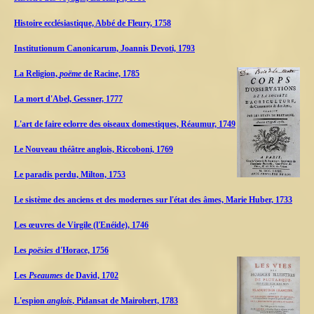
Histoire ecclésiastique, Abbé de Fleury, 1758
Institutionum Canonicarum, Joannis Devoti, 1793
La Religion,
poëme
de Racine, 1785
La mort d'Abel, Gessner, 1777
L'art de faire eclorre des oiseaux domestiques, Réaumur, 1749
Le Nouveau théâtre anglois, Riccoboni, 1769
Le paradis perdu, Milton, 1753
Le sistème des anciens et des modernes sur l'état des âmes, Marie Huber, 1733
Les œuvres de Virgile (l'Enéide), 1746
Les
poësies
d'Horace, 1756
Les
Pseaumes
de David, 1702
L'espion
anglois
, Pidansat de Mairobert, 1783