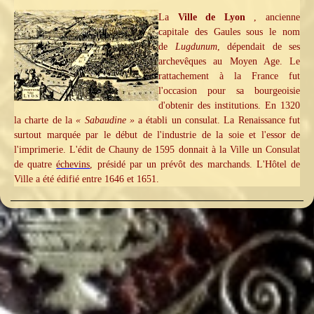
La
Ville de Lyon
, ancienne
capitale des Gaules sous le nom
de
Lugdunum
, dépendait de ses
archevêques au Moyen Age. Le
rattachement à la France fut
l'occasion pour sa bourgeoisie
d'obtenir des institutions. En 1320
la charte de la
« Sabaudine »
a établi un consulat. La Renaissance fut
surtout marquée par le début de l'industrie de la soie et l'essor de
l'imprimerie. L'édit de Chauny de 1595 donnait à la Ville un Consulat
de quatre
échevins
, présidé par un prévôt des marchands. L'Hôtel de
Ville a été édifié entre 1646 et 1651.