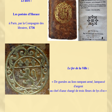
Le livre :
Les poësies d'Horace
à Paris, par la Compagnie des
libraires,
1756
Le fer de la Ville :
« De gueules au lion rampant armé, lampassé
d'argent
au chef d'azur chargé de trois fleurs de lys d'or.»