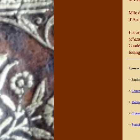
Mlle d
d’Arm
Les ar
(
d’azu
Condé,
losang
Sources 
>
Eugène
>
Comte
>
Mémoi
>
Châtea
>
Portra