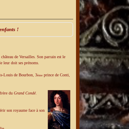
enfants !
château de Versailles. Son parrain est le
e leur doit ses prénoms.
ois-Louis de Bourbon, 3
prince de Conti,
ème
 frère du
Grand Condé
.
érir son royaume face à son
lie.