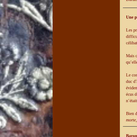
Une p
Les pr
diffic
céliba
Mais c
qu’ell
Le com
duc d'
évidem
écus d
n’étai
Bien d
morte,
Baron