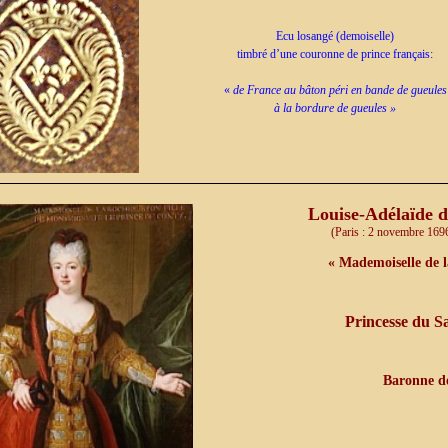
Ecu losangé (demoiselle)
timbré d’une couronne de prince français:
«
de France au bâton péri en bande de gueules
à la bordure de gueules
»
Louise-Adélaïde 
(Paris : 2 novembre 169
« Mademoiselle de 
Princesse du S
Baronne d