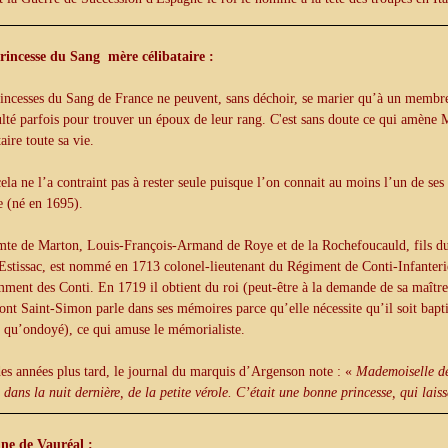
rincesse du Sang mère célibataire :
incesses du Sang de France ne peuvent, sans déchoir, se marier qu’à un membr
ulté parfois pour trouver un époux de leur rang. C'est sans doute ce qui amène 
taire toute sa vie.
ela ne l’a contraint pas à rester seule puisque l’on connait au moins l’un de 
e (né en 1695).
te de Marton, Louis-François-Armand de Roye et de la Rochefoucauld, fils du
Estissac, est nommé en 1713 colonel-lieutenant du Régiment de Conti-Infanteri
ment des Conti. En 1719 il obtient du roi (peut-être à la demande de sa maîtr
ont Saint-Simon parle dans ses mémoires parce qu’elle nécessite qu’il soit bapti
t qu’ondoyé), ce qui amuse le mémorialiste.
es années plus tard, le journal du marquis d’Argenson note : «
Mademoiselle de
 dans la nuit dernière, de la petite vérole. C’était une bonne princesse, qui lai
ne de Vauréal :