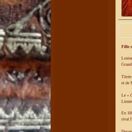
Fille
Louise
Grand 
Titré
et de
Le
« 
Lieute
En 169
rival 
Durant