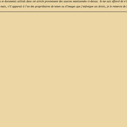
s et documents utilisés dans cet article proviennent des sources mentionnées ci-dessus. Je me suis efforcé de n’u
mais, s’il apparait à l’un des propriétaires de textes ou d’images que j’enfreigne ses droits, je le remercie de 