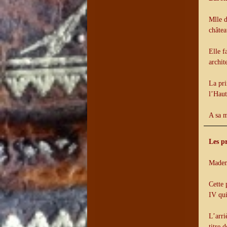
Mlle d
châtea
Elle f
archit
La pri
l’Haut
A sa m
Les p
Mademo
Cette 
IV qui
L’arri
titre 