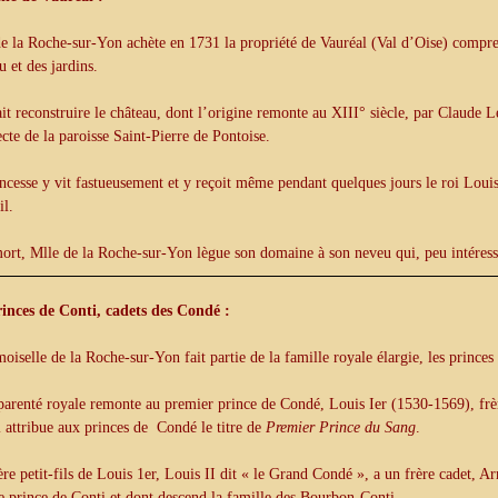
e la Roche-sur-Yon achète en 1731 la propriété de Vauréal (Val d’Oise) compr
u et des jardins.
ait reconstruire le château, dont l’origine remonte au XIII° siècle, par Claude L
ecte de la paroisse Saint-Pierre de Pontoise.
ncesse y vit fastueusement et y reçoit même pendant quelques jours le roi Loui
il.
ort, Mlle de la Roche-sur-Yon lègue son domaine à son neveu qui, peu intéressé
rinces de Conti, cadets des Condé :
iselle de la Roche-sur-Yon fait partie de la famille royale élargie, les princes
parenté royale remonte au premier prince de Condé, Louis Ier (1530-1569), fr
 attribue aux princes de Condé le titre de
Premier Prince du Sang
.
ère petit-fils de Louis 1er, Louis II dit « le Grand Condé », a un frère cadet, A
de prince de Conti et dont descend la famille des Bourbon-Conti.