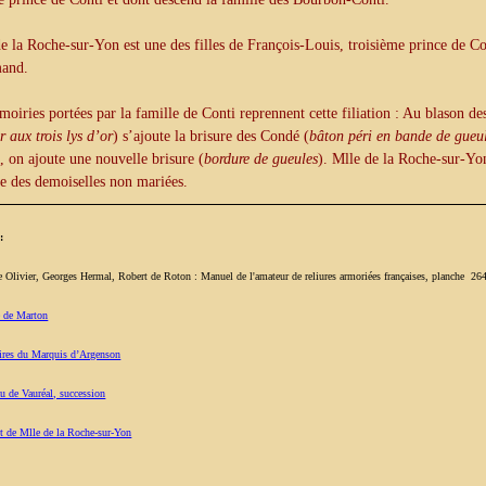
e la Roche-sur-Yon est une des filles de François-Louis, troisième prince de Co
and.
moiries portées par la famille de Conti reprennent cette filiation : Au blason de
r aux trois lys d’or
) s’ajoute la brisure des Condé (
bâton péri en bande de gueu
 on ajoute une nouvelle brisure (
bordure de gueules
). Mlle de la Roche-sur-Yon
e des demoiselles non mariées.
:
 Olivier, Georges Hermal, Robert de Roton : Manuel de l'amateur de reliures armoriées françaises, planche 26
 de Marton
res du Marquis d’Argenson
u de Vauréal, succession
it de Mlle de la Roche-sur-Yon