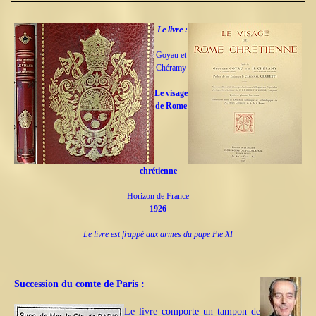
Le livre :
Goyau et
Chéramy
Le visage
de Rome
chrétienne
Horizon de France
1926
Le livre est frappé aux armes du pape Pie XI
Succession du comte de Paris :
Le livre comporte un tampon de