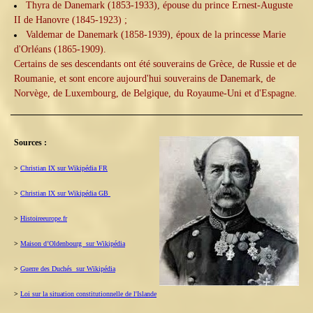
Thyra de Danemark (1853-1933), épouse du prince Ernest-Auguste
II de Hanovre (1845-1923) ;
Valdemar de Danemark (1858-1939), époux de la princesse Marie
d'Orléans (1865-1909).
Certains de ses descendants ont été souverains de Grèce, de Russie et de
Roumanie, et sont encore aujourd'hui souverains de Danemark, de
Norvège, de Luxembourg, de Belgique, du Royaume-Uni et d'Espagne.
Sources :
>
Christian IX sur Wikipédia FR
>
Christian IX sur Wikipédia GB
>
Histoireeurope.fr
>
Maison d’Oldenbourg sur Wikipédia
>
Guerre des Duchés sur Wikipédia
>
Loi sur la situation constitutionnelle de l'Islande