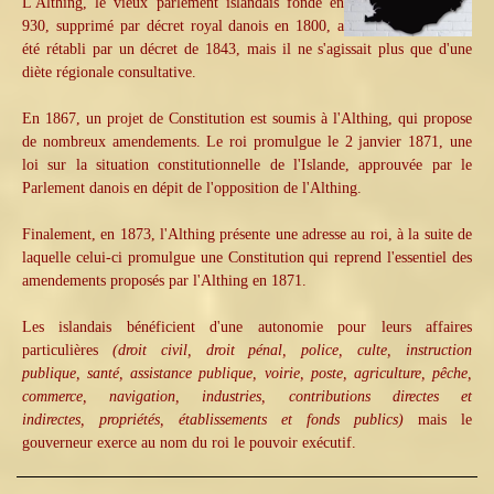
L'Althing, le vieux parlement islandais fondé en
930, supprimé par décret royal danois en 1800, a
été rétabli par un décret de 1843, mais il ne s'agissait plus que d'une
diète régionale consultative.
En 1867, un projet de Constitution est soumis à l'Althing, qui propose
de nombreux amendements. Le roi promulgue le 2 janvier 1871, une
loi sur la situation constitutionnelle de l'Islande, approuvée par le
Parlement danois en dépit de l'opposition de l'Althing.
Finalement, en 1873, l'Althing présente une adresse au roi, à la suite de
laquelle celui-ci promulgue une Constitution qui reprend l'essentiel des
amendements proposés par l'Althing en 1871.
Les islandais bénéficient d'une autonomie pour leurs affaires
particulières
(droit civil, droit pénal, police, culte, instruction
publique, santé, assistance publique, voirie, poste, agriculture, pêche,
commerce, navigation, industries, contributions directes et
indirectes, propriétés, établissements et fonds publics)
mais le
gouverneur exerce au nom du roi le pouvoir exécutif.