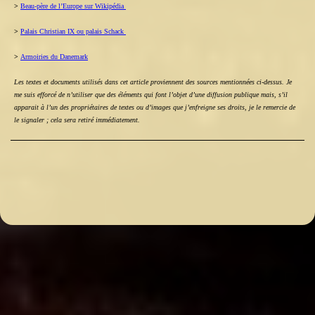
>
Beau-père de l’Europe sur Wikipédia
>
Palais Christian IX ou palais Schack
>
Armoiries du Danemark
Les textes et documents utilisés dans cet article proviennent des sources mentionnées ci-dessus. Je
me suis efforcé de n’utiliser que des éléments qui font l’objet d’une diffusion publique mais, s’il
apparait à l’un des propriétaires de textes ou d’images que j’enfreigne ses droits, je le remercie de
le signaler ; cela sera retiré immédiatement.