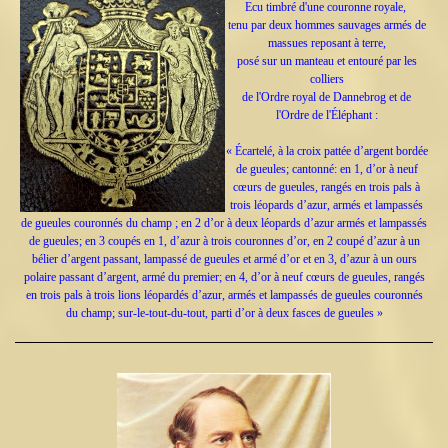
Ecu timbré d'une couronne royale,
tenu par deux hommes sauvages armés de
massues reposant à terre,
posé sur un manteau et entouré par les
colliers
de l'Ordre royal de Dannebrog et de
l'Ordre de l'Éléphant :
« Écartelé, à la croix pattée d’argent bordée
de gueules; cantonné: en 1, d’or à neuf
cœurs de gueules, rangés en trois pals à
trois léopards d’azur, armés et lampassés
de gueules couronnés du champ ; en 2 d’or à deux léopards d’azur armés et lampassés
de gueules; en 3 coupés en 1, d’azur à trois couronnes d’or, en 2 coupé d’azur à un
bélier d’argent passant, lampassé de gueules et armé d’or et en 3, d’azur à un ours
polaire passant d’argent, armé du premier; en 4, d’or à neuf cœurs de gueules, rangés
en trois pals à trois lions léopardés d’azur, armés et lampassés de gueules couronnés
du champ; sur-le-tout-du-tout, parti d’or à deux fasces de gueules »