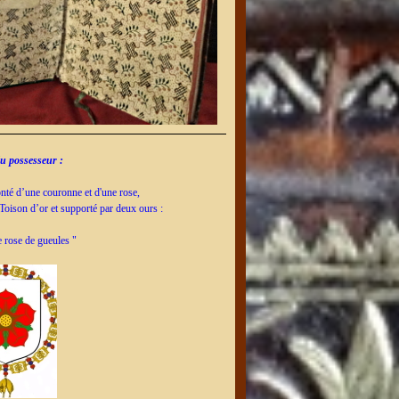
du possesseur :
té d’une couronne et d'une rose,
 Toison d’or et supporté par deux ours :
e rose de gueules "