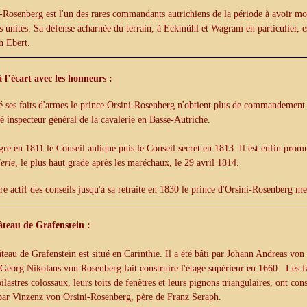
-Rosenberg est l'un des rares commandants autrichiens de la période à avoir 
s unités. Sa défense acharnée du terrain, à Eckmühl et Wagram en particulier,
n Ebert.
 l’écart avec les honneurs :
 ses faits d'armes le prince Orsini-Rosenberg n'obtient plus de commandement 
inspecteur général de la cavalerie en Basse-Autriche.
ègre en 1811 le Conseil aulique puis le Conseil secret en 1813. Il est enfin pro
erie
, le plus haut grade après les maréchaux, le 29 avril 1814.
 actif des conseils jusqu'à sa retraite en 1830 le prince d'Orsini-Rosenberg me
âteau de Grafenstein :
teau de Grafenstein est situé en Carinthie. Il a été bâti par Johann Andreas vo
Georg Nikolaus von Rosenberg fait construire l'étage supérieur en 1660. Les f
pilastres colossaux, leurs toits de fenêtres et leurs pignons triangulaires, ont con
par Vinzenz von Orsini-Rosenberg, père de Franz Seraph.