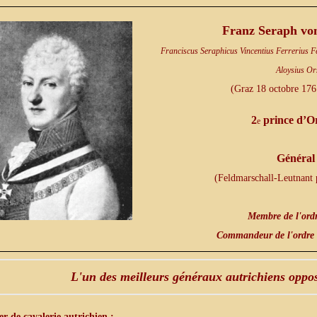
Franz Seraph vo
Franciscus Seraphicus Vincentius Ferrerius
Aloysius Or
(Graz 18 octobre 176
2
prince d’O
e
Général 
(Feldmarschall-Leutnant 
Membre de l'ordr
Commandeur de l'ordre 
L'un des meilleurs généraux autrichiens oppo
er de cavalerie autrichien :