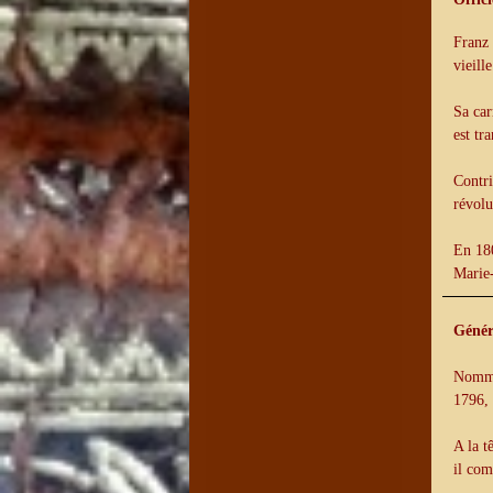
Franz 
vieill
Sa car
est tr
Contri
révolu
En 180
Marie
Génér
Nommé
1796, 
A la t
il co