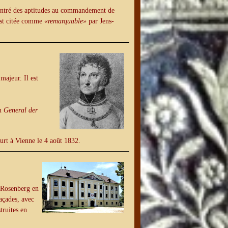
montré des aptitudes au commandement de
 est citée comme
«remarquable»
par Jens-
majeur. Il est
mu
General der
urt à Vienne le 4 août 1832.
n Rosenberg en
açades, avec
struites en