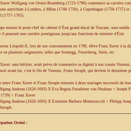
 Xaver Wolfgang von Orsini-Rosenberg (1723-1796) commence sa carrière c
mate autrichien à Londres, à Milan (1748-1750), à Copenhague (1750-1737) et 
d (1757-1765).
upe ensuite le poste chef du cabinet d’État grand-ducal de Toscane, sous tutelle
 il poursuit une carrière prestigieuse jusqu'aux fonctions de ministre d'État.
reur Léopold II, lors de son couronnement en 1790, élève Franz Xaver à la di
te en plusieurs seigneuries, telles que Sonnegg, Feyersberg, Stein, etc.
Xaver, sans héritier, avait prévu de transmettre sa dignité à son cousin Vinzenz
mort avant lui, c'est le fils de Vinzenz, Franz Seraph, qui devient le deuxième p
n entre Franz Xaver et Franz Seraph remonte à deux mariages successifs de leu
fgang Andreas (1626-1693) X Eva Regina Paradeiser von Neuhaus > Joseph P
-1739) > Franz Xaver
fgang Andreas (1626-1693) X Ernestine Barbara Montecuccoli > Philipp Jose
 Seraph.
rpation Orsini :