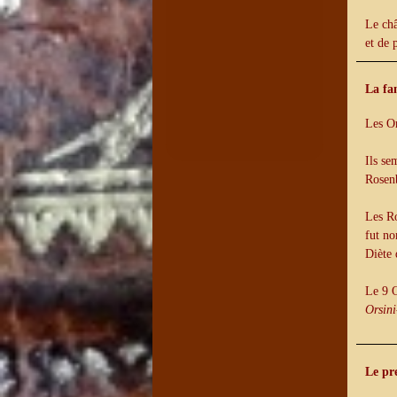
Le châ
et de 
La fa
Les Or
Ils se
Rosen
Les Ro
fut no
Diète 
Le 9 O
Orsin
Le pr