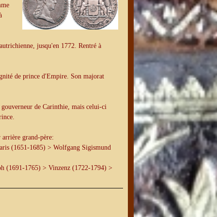
omme
à
 autrichienne, jusqu'en 1772. Rentré à
gnité de prince d'Empire. Son majorat
, gouverneur de Carinthie, mais celui-ci
rince.
r arrière grand-père:
aris (1651-1685) > Wolfgang Sigismund
ph (1691-1765) > Vinzenz (1722-1794) >