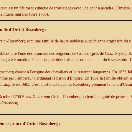
teau est un bâtiment cubique de trois étages avec une cour à arcades. L'intérie
peintures murales (vers 1780).
mille d’Orsini-Rosenberg :
sini-Rosenberg sont une famille de haute noblesse autrichienne originaire du su
mblent être l'une des branches des seigneurs de Graben (près de Graz, Styrie).
berg a été mentionné pour la première fois dans un document du 6 septembre 1
senberg étaient à l'origine des chevaliers et le restèrent longtemps. En 1633
mmé par l'empereur Ferdinand II baron d'Empire. En 1681 la famille obtient le 
d'Empire en 1683. C'est à cette date que les Rosenberg prennent le nom d'Urs
ctobre 1790 Franz Xaver von Orsini-Rosenberg obtient la dignité de prince d'E
i-Rosenberg
.
emier prince d’Orsini-Rosenberg :