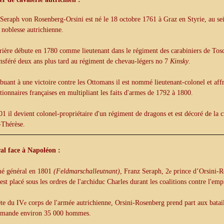
Seraph von Rosenberg-Orsini est né le 18 octobre 1761 à Graz en Styrie, au sei
e noblesse autrichienne.
rière débute en 1780 comme lieutenant dans le régiment des carabiniers de Toscan
ansféré deux ans plus tard au régiment de chevau-légers no 7
Kinsky
.
buant à une victoire contre les Ottomans il est nommé lieutenant-colonel et affr
tionnaires françaises en multipliant les faits d'armes de 1792 à 1800.
1 il devient colonel-propriétaire d'un régiment de dragons et est décoré de la 
-Thérèse.
al face à Napoléon :
 général en 1801
(Feldmarschalleutnant)
, Franz Seraph, 2
prince d’Orsini-R
e
est placé sous les ordres de l'archiduc Charles durant les coalitions contre l'emp
ête du IV
corps de l'armée autrichienne, Orsini-Rosenberg prend part aux bata
e
mmande environ 35 000 hommes.