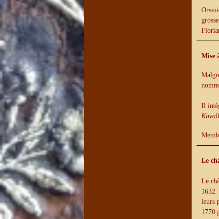
Orsini
grosse
Floria
Mise à
Malgré
nommé 
Il int
Kavall
Membre
Le ch
Le châ
1632. 
leurs 
1770 