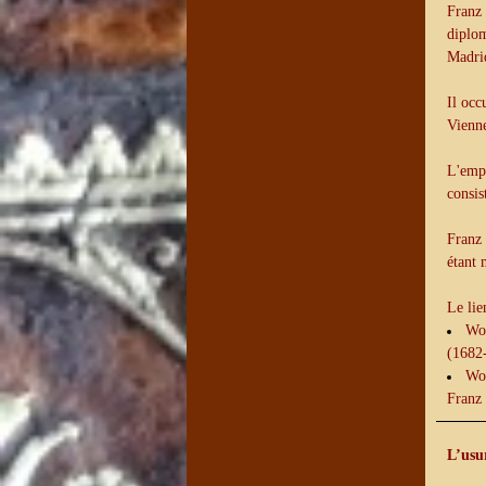
Franz
diplo
Madri
Il occ
Vienne
L'empe
consis
Franz 
étant 
Le lie
Wol
(1682
Wol
Franz
L’usu