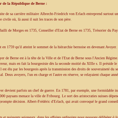
r de la République de Berne :
uite de sa carrière militaire Albrecht-Friedrich von Erlach entreprend surtout u
re civile où, là aussi il suit les traces de son père.
 Bailli de Morges en 1735, Conseiller d'Etat de Berne en 1735, Trésorier du Pa
st en 1759 qu'il atteint le sommet de la hiérarchie bernoise en devenant Avoyer.
er de Berne est à la tête de la Ville et de l'Etat de Berne sous l'Ancien Régime.
reur, mais en fait la bourgeoisie dès la seconde moitié du XIIIe s. Il préside le C
 Il est élu par les bourgeois après la transmission des droits de souveraineté du s
al. Deux avoyers, l'un en charge et l'autre en réserve, se relayaient chaque anné
er devient parfois un chef de guerre. En 1781, par exemple, une formidable in
000 paysans menace la ville de Fribourg. Le sort des aristocraties sui
sses
dépen
prompte décision. Albert-Frédéric d'Erlach, qui avait convoqué le grand conseil
s et puissants seigneurs, dans les affaires ordinaires nous pouvons délibérer à lo