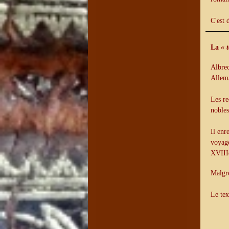
C'est 
La
« 
Albrec
Allem
Les re
nobles
Il enr
voyage
XVIIIe
Malgré
Le tex