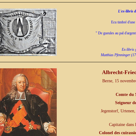
L'ex-libris 
Ecu timbré d'une
" De gueules au pal d'argent
Ex-libris
Matthias Pfenninger (1
Albrecht-Frie
Berne, 15 novembr
Comte du 
Seigneur d
Jegenstorf, Urtenen,
Capitaine dans 
Colonel des cuirassi