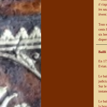
il s'a
les sa
lèvent
Tous s
cents 
six he
disper
Bailli
En 173
Evian
Le bai
judici
Sur le
instan
Le bai
la bou