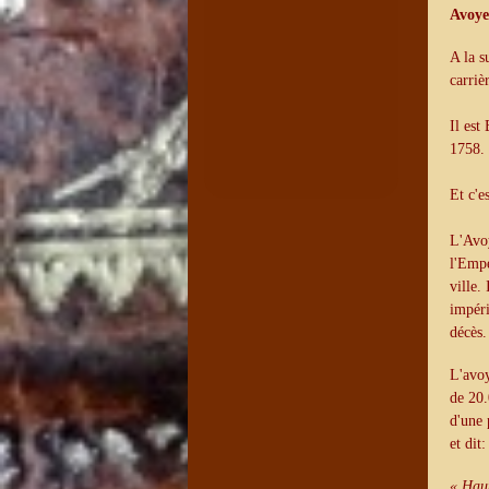
Avoye
A la s
carriè
Il est
1758.
Et c'e
L'Avoy
l'Empe
ville.
impéri
décès.
L'avoy
de 20.
d'une 
et dit:
« Haut