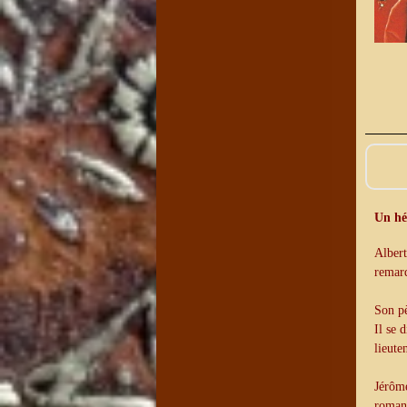
Un hér
Albert
remar
Son pè
Il se 
lieute
Jérôme
roman