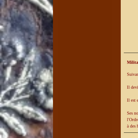
Milit
Suivan
Il dev
Il est
Ses no
l'Ordr
à des 