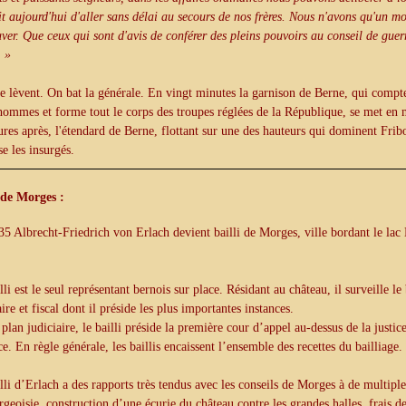
git aujourd'hui d'aller sans délai au secours de nos frères. Nous n'avons qu'un 
uver. Que ceux qui sont d'avis de conférer des pleins pouvoirs au conseil de guer
. »
e lèvent. On bat la générale. En vingt minutes la garnison de Berne, qui compte
hommes et forme tout le corps des troupes réglées de la République, se met en 
ures après, l'étendard de Berne, flottant sur une des hauteurs qui dominent Frib
se les insurgés.
 de Morges :
5 Albrecht-Friedrich von Erlach devient bailli de Morges, ville bordant le lac
.
lli est le seul représentant bernois sur place. Résidant au château, il surveille 
aire et fiscal dont il préside les plus importantes instances.
 plan judiciaire, le bailli préside la première cour d’appel au-dessus de la justic
ce. En règle générale, les baillis encaissent l’ensemble des recettes du bailliage.
lli d’Erlach a des rapports très tendus avec les conseils de Morges à de multip
rgeoisie, construction d’une écurie du château contre les grandes halles, frais d