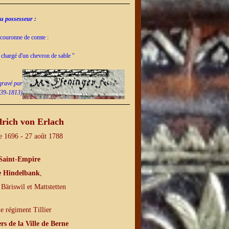
du possesseur :
 couronne de comte :
 chargé d'un chevron de sable "
 gravé par
739-1813)
drich von Erlach
e 1696 - 27 août 1788
Saint-Empire
e Hindelbank
,
 Bäriswil et Mattstetten
le régiment Tillier
ers de la Ville de Berne