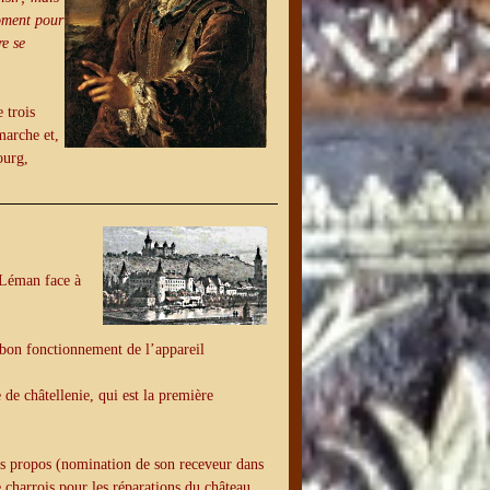
moment pour
re se
 trois
marche et,
ourg,
 Léman face à
le bon fonctionnement de l’appareil
e de châtellenie, qui est la première
les propos (nomination de son receveur dans
e charrois pour les réparations du château,